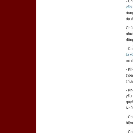
- C
vấn
đan
dự á
Chú
nhưn
đông
- C
tư v
min
- Kh
thỏa
chu
- Kh
yếu 
quyế
Nhữn
- Ch
hiện
- Ch