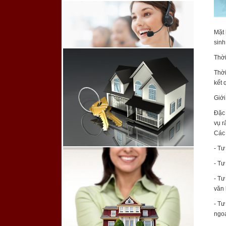
Mặt 
sinh
Thời
Thời
kết 
Giới
Đặc
vụ r
Các 
- Tư
- Tư
- Tư
văn 
- Tư
ngoạ