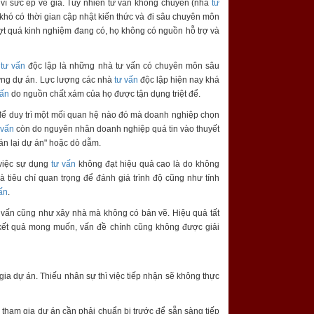
ì sức ép về giá. Tuy nhiên tư vấn không chuyên (nhà
tư
hó có thời gian cập nhật kiến thức và đi sâu chuyên môn
ượt quá kinh nghiệm đang có, họ không có nguồn hỗ trợ và
à
tư vấn
độc lập là những nhà tư vấn có chuyên môn sâu
từng dự án. Lực lượng các nhà
tư vấn
độc lập hiện nay khá
vấn
do nguồn chất xám của họ được tận dụng triệt để.
ể duy trì một mối quan hệ nào đó mà doanh nghiệp chọn
 vấn
còn do nguyên nhân doanh nghiệp quá tin vào thuyết
án lại dự án" hoặc dò dẫm.
 việc sự dụng
tư vấn
không đạt hiệu quả cao là do không
 tiêu chí quan trọng để đánh giá trình độ cũng như tính
ấn
.
u vấn cũng như xây nhà mà không có bản vẽ. Hiệu quả tất
 kết quả mong muốn, vấn đề chính cũng không được giải
ia dự án. Thiếu nhân sự thì việc tiếp nhận sẽ không thực
ộ tham gia dự án cần phải chuẩn bị trước để sẵn sàng tiếp