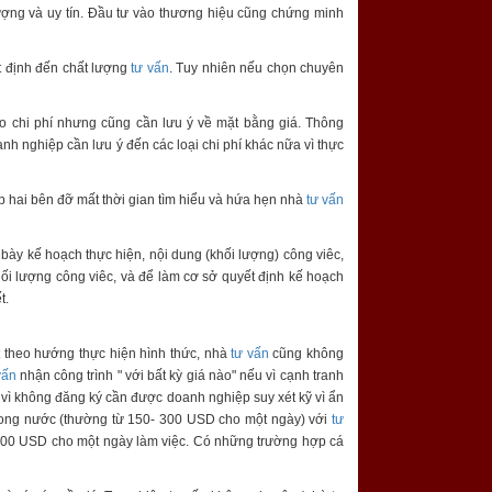
ợng và uy tín. Đầu tư vào thương hiệu cũng chứng minh
t định đến chất lượng
tư vấn
. Tuy nhiên nếu chọn chuyên
ào chi phí nhưng cũng cần lưu ý về mặt bằng giá. Thông
nh nghiệp cần lưu ý đến các loại chi phí khác nữa vì thực
úp hai bên đỡ mất thời gian tìm hiểu và hứa hẹn nhà
tư vấn
 bày kế hoạch thực hiện, nội dung (khối lượng) công viêc,
ối lượng công viêc, và để làm cơ sở quyết định kế hoạch
t.
t theo hướng thực hiện hình thức, nhà
tư vấn
cũng không
vấn
nhận công trình " với bất kỳ giá nào" nếu vì cạnh tranh
 vì không đăng ký cần được doanh nghiệp suy xét kỹ vì ẩn
ong nước (thường từ 150- 300 USD cho một ngày) với
tư
500 USD cho một ngày làm việc. Có những trường hợp cá