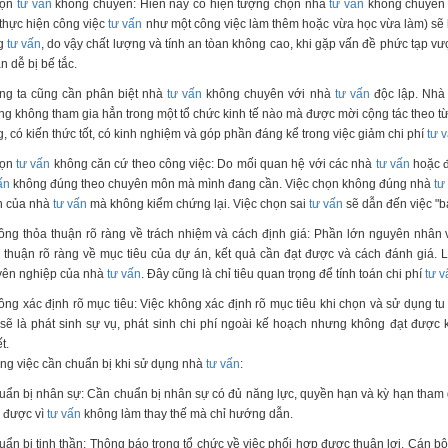
họn
tư vấn
không chuyên: Hiên nay có hiện tượng chọn nhà
tư vấn
không chuyên v
thực hiện công việc
tư vấn
như một công việc làm thêm hoặc vừa học vừa làm) sẽ k
g
tư vấn
, do vậy chất lượng và tính an tòan không cao, khi gặp vấn đề phức tạp v
n dễ bị bế tắc.
ng ta cũng cần phân biệt nhà
tư vấn
không chuyên với nhà
tư vấn
độc lập. Nh
g không tham gia hẳn trong một tổ chức kinh tế nào mà được mời cộng tác theo 
, có kiến thức tốt, có kinh nghiệm và góp phần đáng kể trong việc giảm chi phí
tư 
họn
tư vấn
không căn cứ theo công việc: Do mối quan hệ với các nhà
tư vấn
hoặc đ
ấn
không đúng theo chuyên môn mà mình đang cần. Việc chọn không đúng nhà
tư
h của nhà
tư vấn
mà không kiểm chứng lại. Việc chọn sai
tư vấn
sẽ dẫn đến việc "b
ông thỏa thuận rõ ràng về trách nhiệm và cách định giá: Phần lớn nguyên nhân
 thuận rõ ràng về mục tiêu của dự án, kết quả cần đạt được và cách đánh giá. Là
yên nghiệp của nhà
tư vấn
. Đây cũng là chỉ tiêu quan trọng để tính toán chi phí
tư v
ông xác định rõ mục tiêu: Việc không xác định rõ mục tiêu khi chọn và sử dụng t
sẽ là phát sinh sự vụ, phát sinh chi phí ngoài kế hoạch nhưng không đạt được
t.
g việc cần chuẩn bị khi sử dụng nhà
tư vấn
:
uẩn bị nhân sự: Cần chuẩn bị nhân sự có đủ năng lực, quyền hạn và kỳ hạn tham g
 được vì
tư vấn
không làm thay thế mà chỉ hướng dẫn.
uẩn bị tinh thần: Thông báo trong tổ chức về việc phối hợp được thuận lợi. Cán b