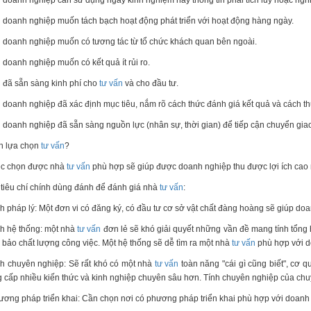
i doanh nghiệp muốn tách bạch hoạt động phát triển với hoạt động hàng ngày.
i doanh nghiệp muốn có tương tác từ tổ chức khách quan bên ngoài.
i doanh nghiệp muốn có kết quả ít rủi ro.
i đã sẵn sàng kinh phí cho
tư vấn
và cho đầu tư.
i doanh nghiệp đã xác định mục tiêu, nắm rõ cách thức đánh giá kết quả và cách th
i doanh nghiệp đã sẵn sàng nguồn lực (nhân sự, thời gian) để tiếp cận chuyển giao
h lựa chọn
tư vấn
?
ệc chọn được nhà
tư vấn
phù hợp sẽ giúp được doanh nghiệp thu được lợi ích cao nh
tiêu chí chính dùng đánh để đánh giá nhà
tư vấn
:
nh pháp lý: Một đơn vi có đăng ký, có đầu tư cơ sở vật chất đàng hoàng sẽ giúp do
nh hệ thống: một nhà
tư vấn
đơn lẻ sẽ khó giải quyết những vần đề mang tính tổng h
bảo chất lượng công việc. Một hệ thống sẽ dễ tìm ra một nhà
tư vấn
phù hợp với d
nh chuyên nghiệp: Sẽ rất khó có một nhà
tư vấn
toàn năng "cái gì cũng biết", cơ 
 cấp nhiều kiến thức và kinh nghiệp chuyên sâu hơn. Tính chuyên nghiệp của ch
ương pháp triển khai: Cần chọn nơi có phương pháp triển khai phù hợp với doanh 