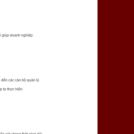
ẽ giúp doanh nghiệp:
 đến các cán bộ quản lý.
p tự thực hiện.
ên cứu trong thời gian dài.