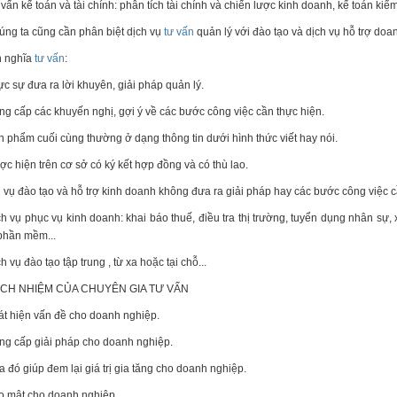
 vấn kế toán và tài chính: phân tích tài chính và chiến lược kinh doanh, kế toán kiểm 
úng ta cũng cần phân biệt dịch vụ
tư vấn
quản lý với đào tạo và dịch vụ hỗ trợ doa
h nghĩa
tư vấn
:
ực sự đưa ra lời khuyên, giải pháp quản lý.
ng cấp các khuyến nghị, gợi ý về các bước công việc cần thực hiện.
n phẩm cuối cùng thường ở dạng thông tin dưới hình thức viết hay nói.
ợc hiện trên cơ sở có ký kết hợp đồng và có thù lao.
 vụ đào tạo và hỗ trợ kinh doanh không đưa ra giải pháp hay các bước công việc c
ch vụ phục vụ kinh doanh: khai báo thuế, điều tra thị trường, tuyển dụng nhân sự, 
phần mềm...
ch vụ đào tạo tập trung , từ xa hoặc tại chỗ...
CH NHIỆM CỦA CHUYÊN GIA TƯ VẤN
át hiện vấn đề cho doanh nghiệp.
ng cấp giải pháp cho doanh nghiệp.
a đó giúp đem lại giá trị gia tăng cho doanh nghiệp.
o mật cho doanh nghiệp.