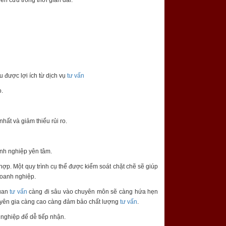
u được lợi ích từ dịch vụ
tư vấn
.
ất và giảm thiểu rủi ro.
anh nghiệp yên tâm.
ợp. Một quy trình cụ thể được kiểm soát chặt chẽ sẽ giúp
oanh nghiệp.
quan
tư vấn
càng đi sâu vào chuyên môn sẽ càng hứa hẹn
uyên gia càng cao càng đảm bảo chất lượng
tư vấn
.
nghiệp để dễ tiếp nhận.