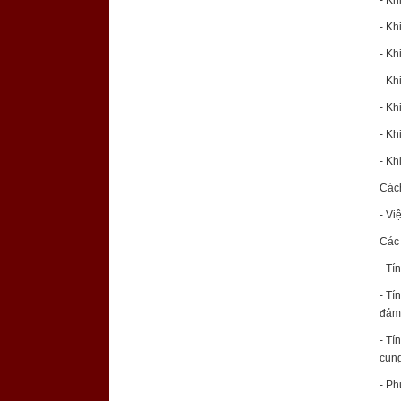
- Kh
- Kh
- Kh
- Kh
- Kh
- Kh
Các
- Vi
Các 
- Tí
- Tí
đảm 
- Tí
cung
- Ph