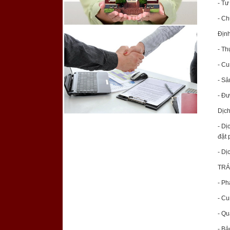
- Tư
- Ch
Địn
- Th
- Cu
- Sả
- Đư
Dịch
- Dị
đặt 
- Dị
TRÁ
- Ph
- Cu
- Qu
- Bả