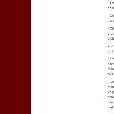
- Th
doan
- Ch
gia 
- Ch
thườ
chất
- Ki
có t
Trướ
cách
triể
Một 
- C
toàn
về g
chứa
vấn
biệt