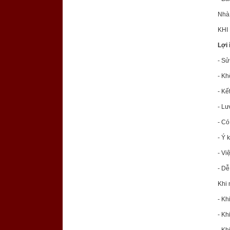
Nh
KHI
Lợi 
- Sử
- Kh
- Kế
- Lư
- Có
- Ý 
- Vi
- Dễ
Khi
- Kh
- Kh
- Kh