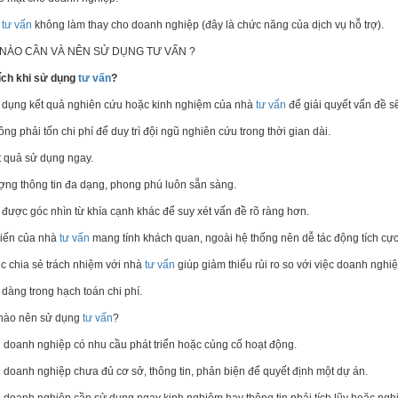
à
tư vấn
không làm thay cho doanh nghiệp (đây là chức năng của dịch vụ hỗ trợ).
 NÀO CẦN VÀ NÊN SỬ DỤNG TƯ VẤN ?
ích khi sử dụng
tư vấn
?
 dụng kết quả nghiên cứu hoặc kinh nghiệm của nhà
tư vấn
để giải quyết vấn đề s
ông phải tốn chi phí để duy trì đội ngũ nghiên cứu trong thời gian dài.
t quả sử dụng ngay.
ợng thông tin đa dạng, phong phú luôn sẵn sàng.
 được góc nhìn từ khía cạnh khác để suy xét vấn đề rõ ràng hơn.
kiến của nhà
tư vấn
mang tính khách quan, ngoài hệ thống nên dễ tác động tích cực
ệc chia sẻ trách nhiệm với nhà
tư vấn
giúp giảm thiểu rủi ro so với việc doanh nghiệ
 dàng trong hạch toán chi phí.
 nào nên sử dụng
tư vấn
?
i doanh nghiệp có nhu cầu phát triển hoặc củng cố hoạt động.
i doanh nghiệp chưa đủ cơ sở, thông tin, phản biện để quyết định một dự án.
i doanh nghiệp cần sử dụng ngay kinh nghiệm hay thông tin phải tích lũy hoặc nghi