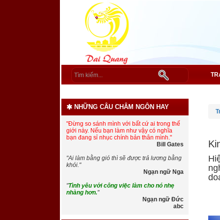
TR
NHỮNG CÂU CHÂM NGÔN HAY
T
"Đừng so sánh mình với bất cứ ai trong thế
giới này. Nếu bạn làm như vậy có nghĩa
bạn đang sỉ nhục chính bản thân mình."
Ki
Bill Gates
Hi
"Ai làm bằng gió thì sẽ được trả lương bằng
khói."
ng
Ngạn ngữ Nga
do
"
Tình yêu với công việc làm cho nó nhẹ
nhàng hơn.
"
Ngạn ngữ Đức
abc