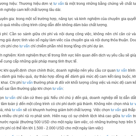
ương hiệu: Thương hiệu đơn vị
tư vấn
là một trong những bằng chứng về chất lư
h nghiệp cam kết chất lượng lâu dài.
uyên gia: trong một số trường hợp, năng lực và kinh nghiệm của chuyên gia quyế
có quá nhiều công trình cũng dẫn đến không đảm bảo chất lượng.
i phí: Cần so sánh giữa chi phí và nội dung công việc, không nên chỉ căn cứ v
ng giá được tính vào số ngày làm viêc của chuyên gia và nội dung thỏa thuận. Doa
 chi phí cho
tư vấn
chỉ chiếm phần nhỏ trong tổng chi phí dự án.
nh nghiệm: Kinh nghiệm thực tế trong lĩnh vực liên quan đến dịch vụ yêu cầu sẽ gi
hể cung cấp những giải pháp mang tính thực tế.
c khi quyết định chọn chính thức, doanh nghiệp nên yêu cầu cơ quan
tư vấn
trình
 đánh giá hiệu quả, dự thảo hợp đồng để đánh giá mức độ cam kết ràng buộc, kh
n khai. Chi phí
tư vấn
thường phải đi đôi với khối lượng công việc và mức độ cam kế
số sai lầm thường gặp khi chọn
tư vấn
:
họn
tư vấn
chỉ căn cứ theo giá: Nếu chỉ chú ý đến giá, doanh nghiệp dễ bị dẫn dắ
 tâm toàn ý đến một công trình có chi phí dưới giá thành. Không nên chọn nhà
tư 
iá, nhà
tư vấn
sẽ có khuynh hướng giảm bớt chất lượng. Việc chọn
tư vấn
giá thấp
 nhiều chi phí rủi ro phát sinh. Hiên nay có sự chênh lệch khá cao giữa
tư vấn
tr
nước ngoài (thường 500 USD cho một ngày làm việc, có những trường hợp trên 
 chi phí có thể lên tới 1.500 - 2.000 USD cho một ngày làm việc)