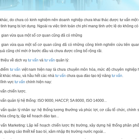
khác, do chưa có kinh nghiệm nên doanh nghiệp chưa khai thác được tư vấn một c
 tình trạng bị lợi dụng. Ngoài ra việc tính toán chi phí mang tính ước lệ do không
 gian vừa qua một số cơ quan cũng đã có những
 gian vừa qua một số cơ quan cũng đã có những công trình nghiên cứu liên qu
quả cũng chỉ mới ở bước đầu và chưa được công bố rộng rãi.
 thiệu về dịch vụ
tư vấn
và
tư vấn
quản lý:
 điểm
tư vấn
việt nam hiện nay là chưa chuyên môn hóa, mức độ chuyên nghiệp 
ất khác nhau, và hầu hết các nhà
tư vấn
chưa qua đào tạo kỹ năng
tư vấn
.
lĩnh vực
tư vấn
chính hiện nay:
 vấn chiến lược.
 vấn quản lý hệ thống: ISO 9000, HACCP, SA 8000, ISO 14000...
 vấn quản lý nhân sự: hệ thống lương thưởng và phúc lợi, cơ cấu tổ chức, chính 
hóa công ty, lập kế hoạch đào tạo...
 vấn Marketing: Lập kế hoạch chiến lược thị trường, xây dựng hệ thống phân phố
i, quảng cáo thiết kế bao bì, xâm nhập thị trường nước ngoài...