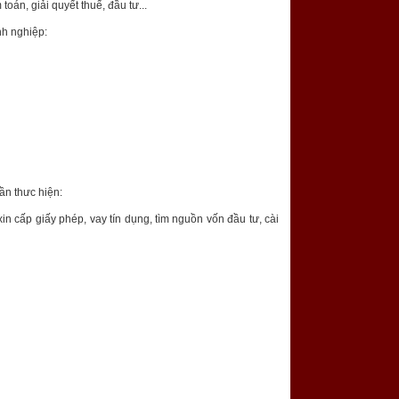
toán, giải quyết thuế, đầu tư...
nh nghiệp:
ần thưc hiện:
xin cấp giấy phép, vay tín dụng, tìm nguồn vốn đầu tư, cài